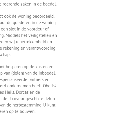
e roerende zaken in de boedel.
rdt ook de woning beoordeeld.
voor de goederen in de woning
 een slot in de voordeur of
g. Middels het veiligstellen en
eden wij u betrokkenheid en
jze rekening en verantwoording
schap.
unt besparen op de kosten en
p van (delen) van de inboedel.
specialiseerde partners en
oord ondernemen heeft Obelisk
es Heils, Dorcas en de
 de daarvoor geschikte delen
 van de herbestemming. U kunt
eren op te bouwen.