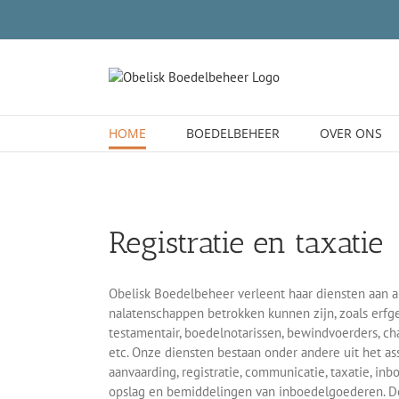
Skip
to
content
HOME
BOEDELBEHEER
OVER ONS
Registratie en taxatie
Obelisk Boedelbeheer verleent haar diensten aan al
nalatenschappen betrokken kunnen zijn, zoals erf
testamentair, boedelnotarissen, bewindvoerders, cha
etc. Onze diensten bestaan onder andere uit het ass
aanvaarding, registratie, communicatie, taxatie, inbo
opslag en bemiddelingen van inboedelgoederen. De