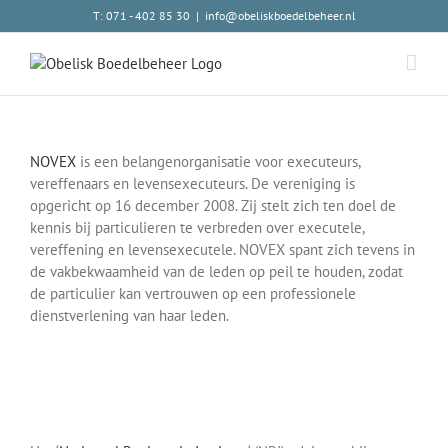
Skip
T:
071 - 402 85 30
|
info@obeliskboedelbeheer.nl
to
content
NOVEX
is een belangenorganisatie voor executeurs,
vereffenaars en levensexecuteurs. De vereniging is
opgericht op 16 december 2008. Zij stelt zich ten doel de
kennis bij particulieren te verbreden over executele,
vereffening en levensexecutele. NOVEX spant zich tevens in
de vakbekwaamheid van de leden op peil te houden, zodat
de particulier kan vertrouwen op een professionele
dienstverlening van haar leden.