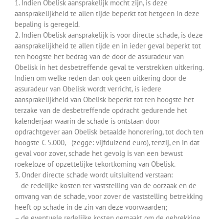
1. Indien Obelisk aansprakelijk mocht zijn, is deze
aansprakelijkheid te allen tijde beperkt tot hetgeen in deze
bepaling is geregeld.
2. Indien Obelisk aansprakelijk is voor directe schade, is deze
aansprakelijkheid te allen tijde en in ieder geval beperkt tot
ten hoogste het bedrag van de door de assuradeur van
Obelisk in het desbetreffende geval te verstrekken uitkering.
Indien om welke reden dan ook geen uitkering door de
assuradeur van Obelisk wordt verricht, is iedere
aansprakelijkheid van Obelisk beperkt tot ten hoogste het
terzake van de desbetreffende opdracht gedurende het
kalenderjaar waarin de schade is ontstaan door
opdrachtgever aan Obelisk betaalde honorering, tot doch ten
hoogste € 5.000,– (zegge: vijfduizend euro), tenzij, en in dat
geval voor zover, schade het gevolg is van een bewust
roekeloze of opzettelijke tekortkoming van Obelisk.
3. Onder directe schade wordt uitsluitend verstaan:
– de redelijke kosten ter vaststelling van de oorzaak en de
omvang van de schade, voor zover de vaststelling betrekking
heeft op schade in de zin van deze voorwaarden;
– de eventuele redelijke kosten gemaakt om de gebrekkige