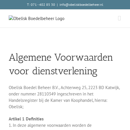
Skip
T:
071 - 402 85 30
|
info@obeliskboedelbeheer.nl
to
content
Algemene Voorwaarden
voor dienstverlening
Obelisk Boedel Beheer B.V., Achterweg 25, 2223 BD Katwijk,
onder nummer 28110349 ingeschreven in het
Handelsregister bij de Kamer van Koophandel, hierna:
Obelisk;
Artikel 1 Definities
1. In deze algemene voorwaarden worden de