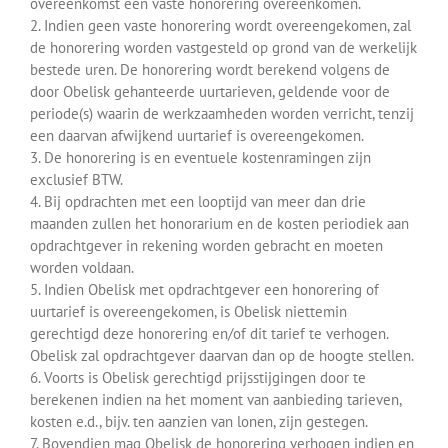
overeenkomst een vaste honorering overeenkomen.
2. Indien geen vaste honorering wordt overeengekomen, zal
de honorering worden vastgesteld op grond van de werkelijk
bestede uren. De honorering wordt berekend volgens de
door Obelisk gehanteerde uurtarieven, geldende voor de
periode(s) waarin de werkzaamheden worden verricht, tenzij
een daarvan afwijkend uurtarief is overeengekomen.
3. De honorering is en eventuele kostenramingen zijn
exclusief BTW.
4. Bij opdrachten met een looptijd van meer dan drie
maanden zullen het honorarium en de kosten periodiek aan
opdrachtgever in rekening worden gebracht en moeten
worden voldaan.
5. Indien Obelisk met opdrachtgever een honorering of
uurtarief is overeengekomen, is Obelisk niettemin
gerechtigd deze honorering en/of dit tarief te verhogen.
Obelisk zal opdrachtgever daarvan dan op de hoogte stellen.
6. Voorts is Obelisk gerechtigd prijsstijgingen door te
berekenen indien na het moment van aanbieding tarieven,
kosten e.d., bijv. ten aanzien van lonen, zijn gestegen.
7. Bovendien mag Obelisk de honorering verhogen indien en