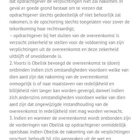
dat opdrachtgever de verplichtingen niet zal nakomen. In
geval er goede grond bestaat om te vrezen dat
opdrachtgever slechts gedeeltelijk of niet behoorlijk zal
nakomen, is de opschorting slechts toegelaten voor zover de
tekortkoming haar rechtvaardigt;
– opdrachtgever bij het sluiten van de overeenkomst is
verzocht zekerheid te stellen voor de voldoening van zijn
verplichtingen uit de overeenkomst en deze zekerheid
uitblijft of onvoldoende is.
2. Voorts is Obelisk bevoegd de overeenkomst te (doen)
ontbinden indien zich omstandigheden voordoen welke van
dien aard zijn dat nakoming van de overeenkomst
onmogelijk is of naar maatstaven van redelijkheid en
billijkheid niet langer kan worden gevergd, danwel indien
zich anderszins omstandigheden voordoen welke van dien
aard zijn dat ongewijzigde instandhouding van de
overeenkomst in redelijkheid niet mag worden verwacht.
3. Indien en wanneer de overeenkomst wordt ontbonden zijn
de vorderingen van Obelisk op opdrachtgever onmiddellijk
opeisbaar. Indien Obelisk de nakoming van de verplichtingen
opschort, behoudt hij zijn aanspraken uit de wet en