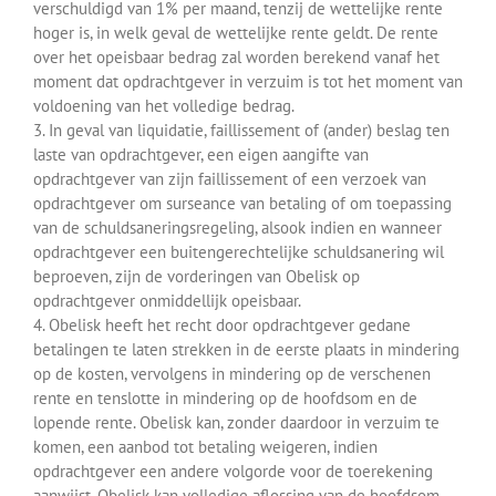
verschuldigd van 1% per maand, tenzij de wettelijke rente
hoger is, in welk geval de wettelijke rente geldt. De rente
over het opeisbaar bedrag zal worden berekend vanaf het
moment dat opdrachtgever in verzuim is tot het moment van
voldoening van het volledige bedrag.
3. In geval van liquidatie, faillissement of (ander) beslag ten
laste van opdrachtgever, een eigen aangifte van
opdrachtgever van zijn faillissement of een verzoek van
opdrachtgever om surseance van betaling of om toepassing
van de schuldsaneringsregeling, alsook indien en wanneer
opdrachtgever een buitengerechtelijke schuldsanering wil
beproeven, zijn de vorderingen van Obelisk op
opdrachtgever onmiddellijk opeisbaar.
4. Obelisk heeft het recht door opdrachtgever gedane
betalingen te laten strekken in de eerste plaats in mindering
op de kosten, vervolgens in mindering op de verschenen
rente en tenslotte in mindering op de hoofdsom en de
lopende rente. Obelisk kan, zonder daardoor in verzuim te
komen, een aanbod tot betaling weigeren, indien
opdrachtgever een andere volgorde voor de toerekening
aanwijst. Obelisk kan volledige aflossing van de hoofdsom