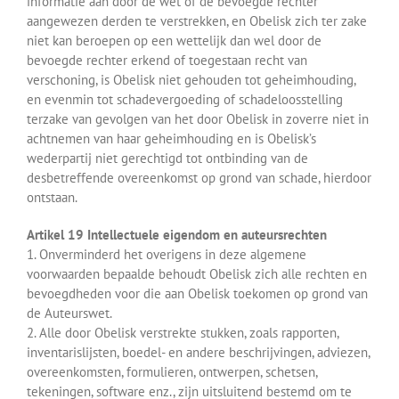
informatie aan door de wet of de bevoegde rechter
aangewezen derden te verstrekken, en Obelisk zich ter zake
niet kan beroepen op een wettelijk dan wel door de
bevoegde rechter erkend of toegestaan recht van
verschoning, is Obelisk niet gehouden tot geheimhouding,
en evenmin tot schadevergoeding of schadeloosstelling
terzake van gevolgen van het door Obelisk in zoverre niet in
achtnemen van haar geheimhouding en is Obelisk’s
wederpartij niet gerechtigd tot ontbinding van de
desbetreffende overeenkomst op grond van schade, hierdoor
ontstaan.
Artikel 19 Intellectuele eigendom en auteursrechten
1. Onverminderd het overigens in deze algemene
voorwaarden bepaalde behoudt Obelisk zich alle rechten en
bevoegdheden voor die aan Obelisk toekomen op grond van
de Auteurswet.
2. Alle door Obelisk verstrekte stukken, zoals rapporten,
inventarislijsten, boedel- en andere beschrijvingen, adviezen,
overeenkomsten, formulieren, ontwerpen, schetsen,
tekeningen, software enz., zijn uitsluitend bestemd om te